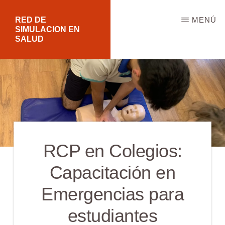
Saltar
RED DE
MENÚ
al
SIMULACION EN
SALUD
contenido
principal
RCP en Colegios:
Capacitación en
Emergencias para
estudiantes