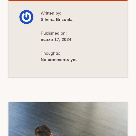
CONSEJOS
PARA
OPTIMIZAR
Written by:
SALAS
TÉCNICAS
Silvina Brizuela
Y
MEJORAR
TU
Published on:
SIMULACIÓN
CLÍNICA
marzo 17, 2024
Thoughts:
No comments yet