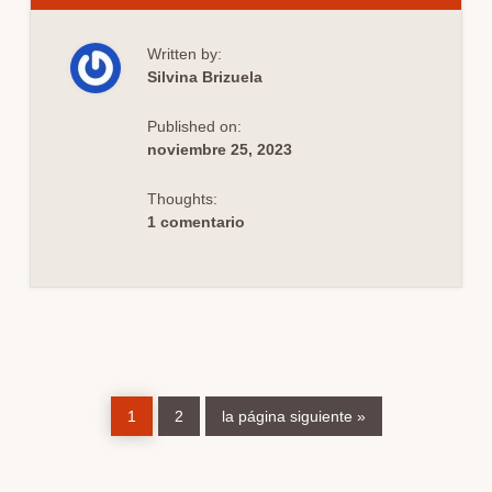
RCP
EN
COLEGIOS:
Written by:
CAPACITACIÓN
EN
Silvina Brizuela
EMERGENCIAS
PARA
ESTUDIANTES
Published on:
noviembre 25, 2023
Thoughts:
1 comentario
Página
Página
Ir
1
2
la página siguiente »
a