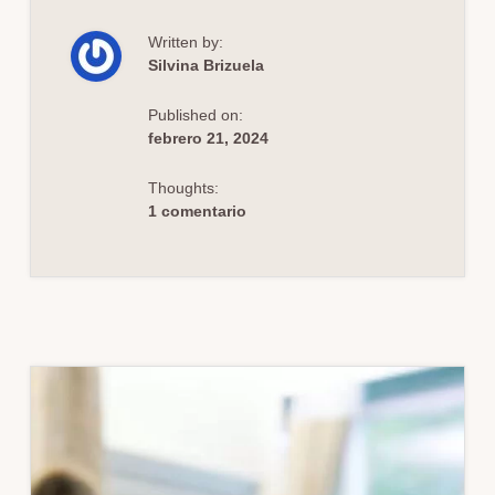
DE
LAS
Written by:
ACTITUDES
EN
Silvina Brizuela
EL
APRENDIZAJE
DURANTE
Published on:
EL
DEBRIEFING
febrero 21, 2024
Thoughts:
1 comentario