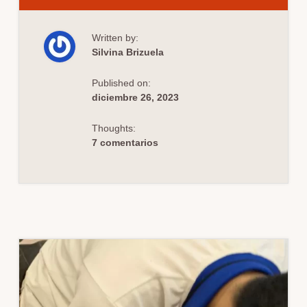
DE
ERRORES
COMUNES
EN
Written by:
SIMULACIÓN
CLÍNICA:
Silvina Brizuela
PRÁCTICAS
A
EVITAR
Published on:
COMO
FACILITADORES
diciembre 26, 2023
EN
SIMULACIÓN
Thoughts:
7 comentarios