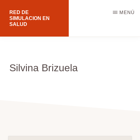
Saltar
RED DE
MENÚ
al
SIMULACION EN
SALUD
contenido
principal
Silvina Brizuela