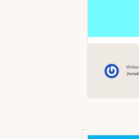
Writte
Jonat