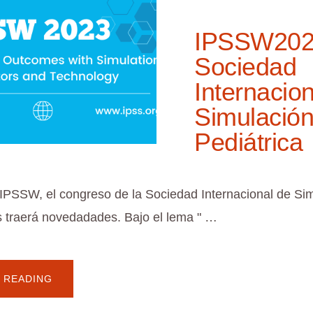
IPSSW202
Sociedad
Internacio
Simulació
Pediátrica
 IPSSW, el congreso de la Sociedad Internacional de Si
s traerá novedadades. Bajo el lema " …
ACERCA
 READING
DE
IPSSW2023:
SOCIEDAD