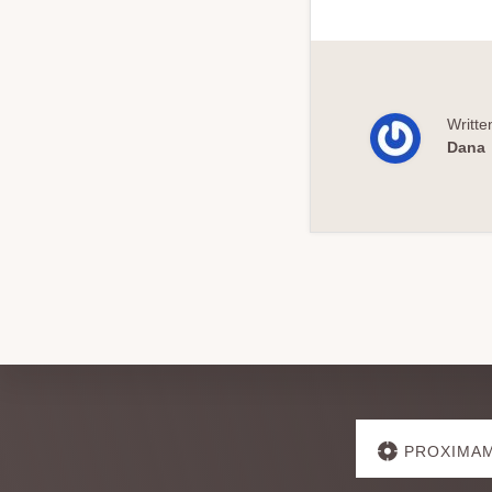
Writte
Dana
Explore
PROXIMAM
more