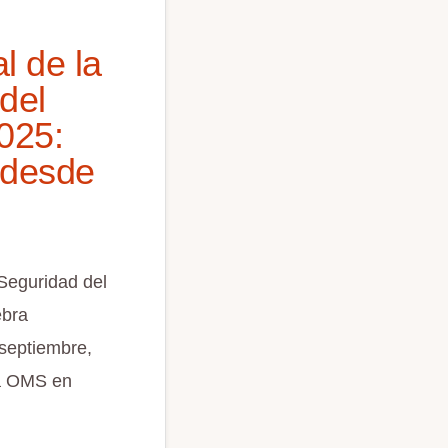
l de la
del
025:
 desde
 Seguridad del
ebra
septiembre,
la OMS en