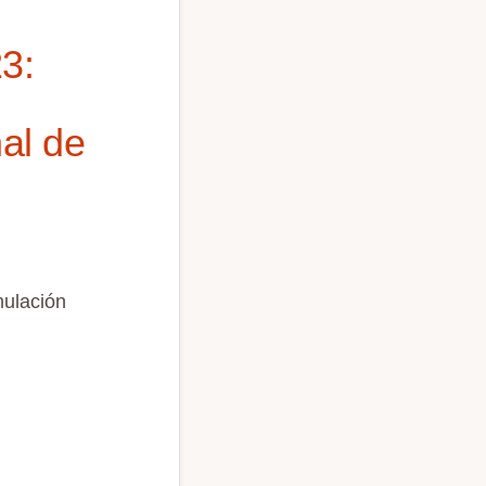
3:
nal de
n
mulación