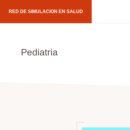
Saltar
Saltar
RED DE SIMULACION EN SALUD
a
al
la
contenido
navegación
principal
principal
Pediatria