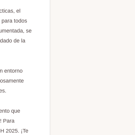
ticas, el
 para todos
 aumentada, se
idado de la
n entorno
adosamente
es.
vento que
d! Para
MSH 2025. ¡Te