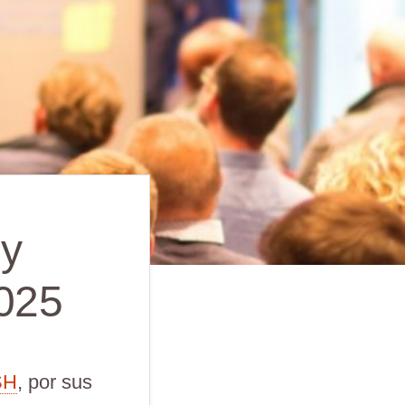
 y
2025
SH
, por sus