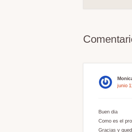
Interacc
del
Comentari
lector
Monica
junio 
Buen dia
Como es el pro
Gracias y qued