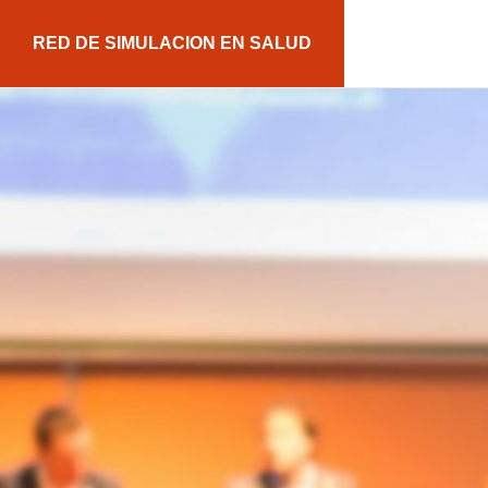
Saltar
Saltar
RED DE SIMULACION EN SALUD
a
al
la
contenido
navegación
principal
principal