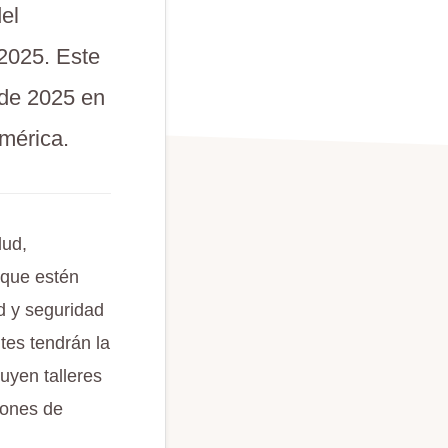
el
 2025. Este
 de 2025 en
América.
lud,
 que estén
d y seguridad
ntes tendrán la
uyen talleres
iones de