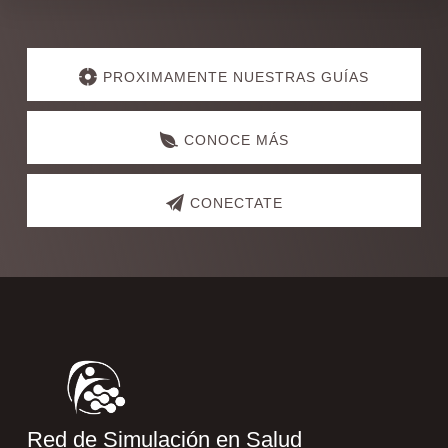
Explore
more
PROXIMAMENTE NUESTRAS GUÍAS
CONOCE MÁS
CONECTATE
Footer
Red de Simulación en Salud