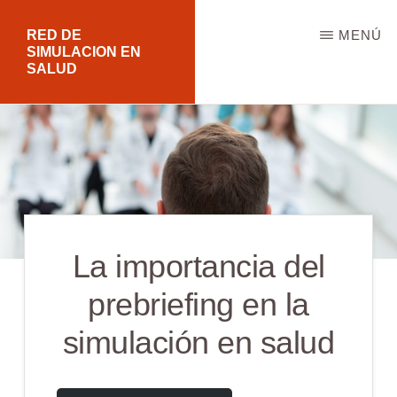
Saltar
RED DE
MENÚ
al
SIMULACION EN
SALUD
contenido
principal
La importancia del
prebriefing en la
simulación en salud