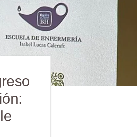
greso
ión:
le