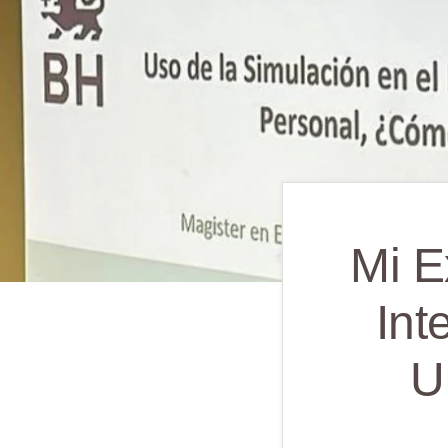
Mi E
Int
U