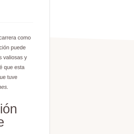
carrera como
ación puede
s valiosas y
é que esta
que tuve
nes.
ión
e