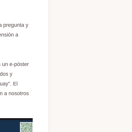
a pregunta y
ensión a
 un e-póster
dos y
uay”. El
n a nosotros