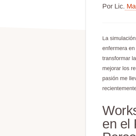
Por Lic.
Mar
La simulació
enfermera en 
transformar l
mejorar los r
pasión me llev
recientement
Works
en el