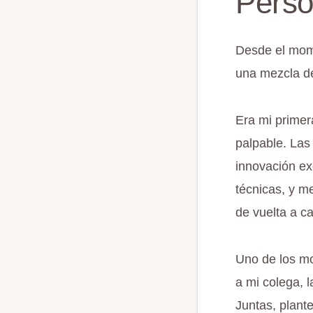
Perso
Desde el mom
una mezcla de
Era mi primer
palpable. Las 
innovación ex
técnicas, y m
de vuelta a c
Uno de los m
a mi colega, 
Juntas, plant