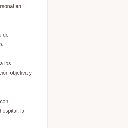
ersonal en
o de
o.
a los
ión objetiva y
 con
hospital, la