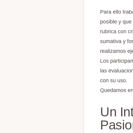
Para ello tra
posible y que
rubrica con c
sumativa y fo
realizamos ej
Los participa
las evaluacion
con su uso.
Quedamos en c
Un In
Pasio