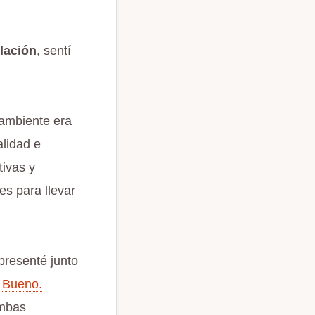
lación
, sentí
 ambiente era
alidad e
ivas y
es para llevar
presenté junto
 Bueno.
Ambas