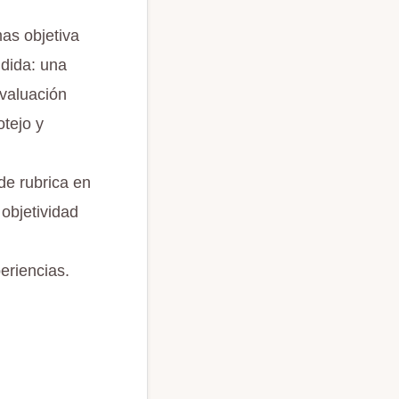
as objetiva
ndida: una
evaluación
otejo y
de rubrica en
 objetividad
eriencias.