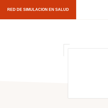
Saltar
Saltar
RED DE SIMULACION EN SALUD
a
al
la
contenido
navegación
principal
principal