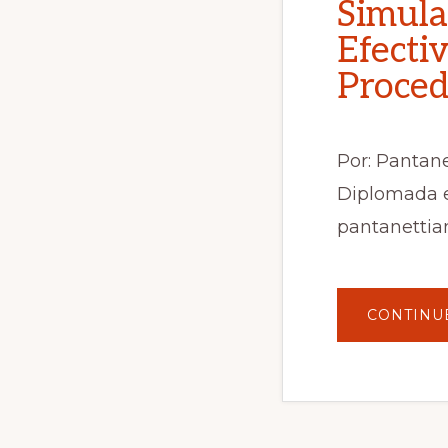
Simula
Efecti
Proced
Por: Pantane
Diplomada e
pantanetti
CONTINU