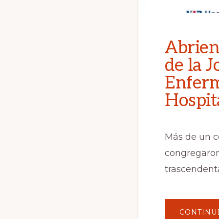
Abrien
de la 
Enferm
Hospit
Más de un c
congregaron 
trascendenta
CONTINU