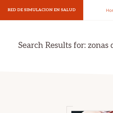
Saltar
Saltar
RED DE SIMULACION EN SALUD
Ho
a
al
la
contenido
navegación
principal
principal
Search Results for: zonas