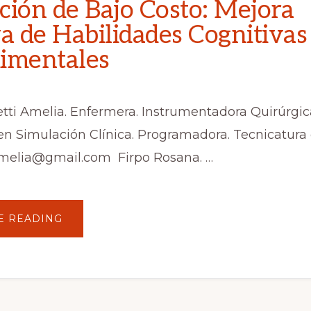
ción de Bajo Costo: Mejora
va de Habilidades Cognitivas
imentales
tti Amelia. Enfermera. Instrumentadora Quirúrgic
n Simulación Clínica. Programadora. Tecnicatura 
amelia@gmail.com
Firpo Rosana. …
ACERCA
E READING
DE
SIMULACIÓN
DE
BAJO
COSTO:
MEJORA
EFECTIVA
DE
HABILIDADES