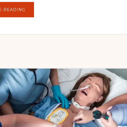
ACERCA
E READING
DE
LA
MUERTE
EN
ESCENARIOS
DE
SIMULACIÓN:
UN
DEBATE
CRUCIAL