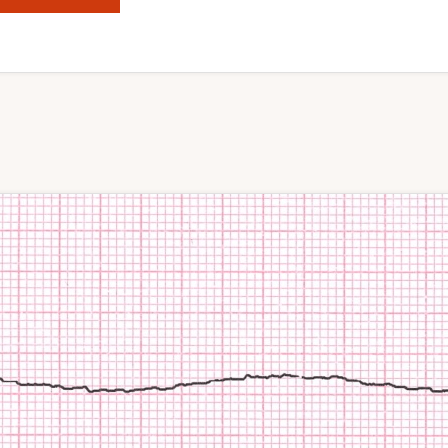
ABRIENDO
PUERTAS
A
LA
EDUCACIÓN:
BALANCE
DE
LA
JORNADA
INTERNACIONAL
DE
ENFERMERÍA
EN
SIMULACIÓN
CLÍNICA
DEL
HOSPITAL
BRITÁNICO