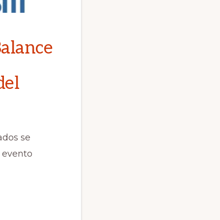
Balance
del
ados se
n evento